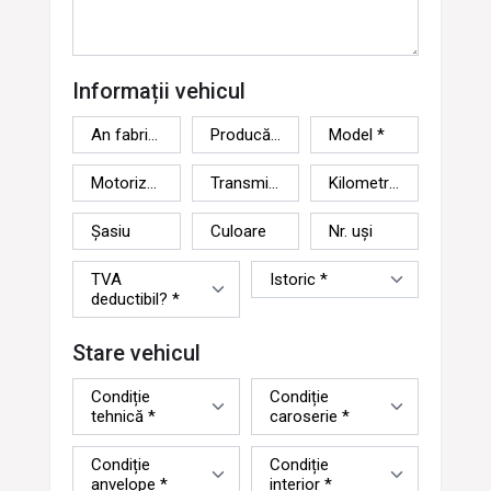
Informații vehicul
An
Producător
Model
fabricație
*
*
*
Motorizare
Transmisie
Kilometraj
*
*
*
Șasiu
Culoare
Nr.
uși
TVA
Istoric
deductibil?
*
*
Stare vehicul
Condiție
Condiție
tehnică
caroserie
*
*
Condiție
Condiție
anvelope
interior
*
*