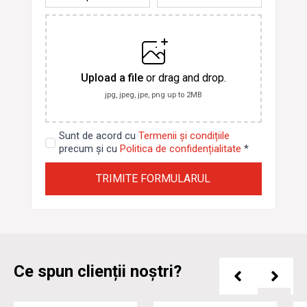
Încarcă
poze
Upload a file
or drag and drop.
jpg, jpeg, jpe, png up to 2MB
Sunt de acord cu
Termenii și condițiile
precum și cu
Politica de confidențialitate
*
TRIMITE FORMULARUL
Ce spun clienții noștri?