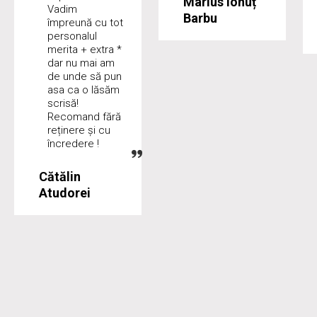
Marius Ionuț
Vadim
Barbu
împreună cu tot
personalul
merita + extra *
dar nu mai am
de unde să pun
asa ca o lăsăm
scrisă!
Recomand fără
reținere și cu
încredere !
Cătălin
Atudorei