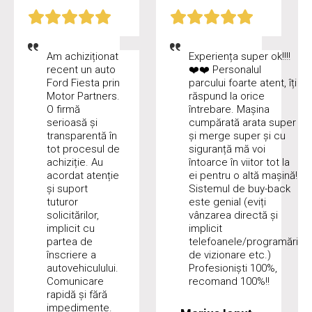
Am achiziționat
Experiența super ok!!!!
recent un auto
❤️❤️ Personalul
Ford Fiesta prin
parcului foarte atent, îți
Motor Partners.
răspund la orice
O firmă
întrebare. Mașina
serioasă și
cumpărată arata super
transparentă în
și merge super și cu
tot procesul de
siguranță mă voi
achiziție. Au
întoarce în viitor tot la
acordat atenție
ei pentru o altă mașină!
și suport
Sistemul de buy-back
tuturor
este genial (eviți
solicitărilor,
vânzarea directă și
implicit cu
implicit
partea de
telefoanele/programări
înscriere a
de vizionare etc.)
autovehiculului.
Profesioniști 100%,
Comunicare
recomand 100%!!
rapidă și fără
impedimente.