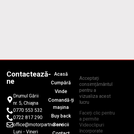
Contactează-
Acasă
Acceptați
ne
Cumpără
consimțământul
pentru a
Vinde
Drumul Gării
vizualiza acest
Comandă-ți
lucru
nr. 5, Chiajna
mașina
0770 553 532
Faceți clic pentru
Buy back
0722 817 290
a permite
office@motorpartners.ro
Servicii
Videoclipuri
încorporate
Luni - Vineri
Contact