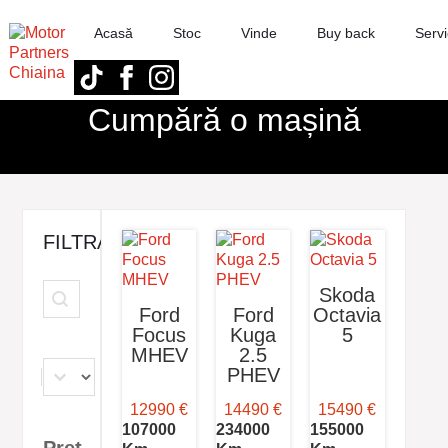
Acasă
Stoc
Vinde
Buy back
Servi
Cumpără o mașină
FILTRARE
Caută
Search content
Skoda
Ford
Ford
Octavia
Focus
Kuga
5
MHEV
2.5
Producator
Select content
PHEV
12990 €
14490 €
15490 €
107000
234000
155000