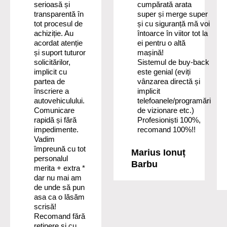
serioasă și
cumpărată arata
transparentă în
super și merge super
tot procesul de
și cu siguranță mă voi
achiziție. Au
întoarce în viitor tot la
acordat atenție
ei pentru o altă
și suport tuturor
mașină!
solicitărilor,
Sistemul de buy-back
implicit cu
este genial (eviți
partea de
vânzarea directă și
înscriere a
implicit
autovehiculului.
telefoanele/programări
Comunicare
de vizionare etc.)
rapidă și fără
Profesioniști 100%,
impedimente.
recomand 100%!!
Vadim
împreună cu tot
Marius Ionuț
personalul
Barbu
merita + extra *
dar nu mai am
de unde să pun
asa ca o lăsăm
scrisă!
Recomand fără
reținere și cu