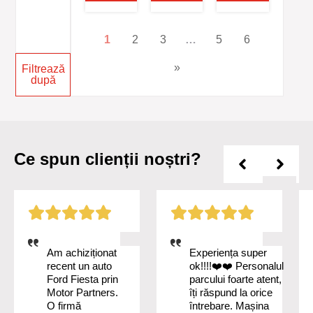
1
2
3
…
5
6
»
Filtrează
după
Ce spun clienții noștri?
Am achiziționat
Experiența super
recent un auto
ok!!!!❤️❤️ Personalul
Ford Fiesta prin
parcului foarte atent,
Motor Partners.
îți răspund la orice
O firmă
întrebare. Mașina