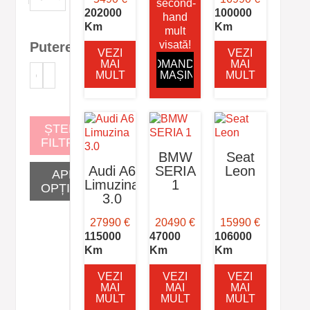
second-
202000
100000
hand
Km
Km
mult
visată!
Putere
VEZI
VEZI
MAI
COMANDĂ-
MAI
Putere
MULT
ȚI MAȘINA
MULT
ȘTERGE
FILTRELE
BMW
Seat
Audi A6
SERIA
Leon
APLICĂ
Limuzina
1
OPȚIUNILE
3.0
27990 €
20490 €
15990 €
115000
47000
106000
Km
Km
Km
VEZI
VEZI
VEZI
MAI
MAI
MAI
MULT
MULT
MULT