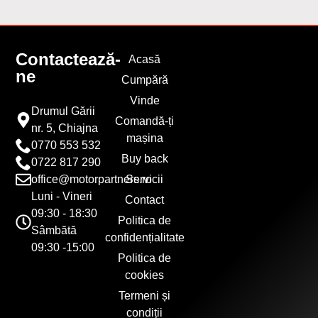
Contactează-
Acasă
ne
Cumpără
Vinde
Drumul Gării
Comandă-ți
nr. 5, Chiajna
mașina
0770 553 532
Buy back
0722 817 290
office@motorpartners.ro
Servicii
Luni - Vineri
Contact
09:30 - 18:30
Politica de
Sâmbătă
confidențialitate
09:30 -15:00
Politica de
cookies
Termeni și
condiții