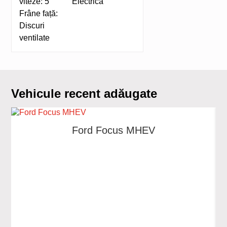
viteze:
5
Electrică
Frâne față:
Discuri
ventilate
Vehicule recent adăugate
Ford Focus MHEV