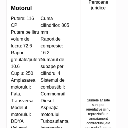
Persoane
Motorul
juridice
Putere:
116
Cursa
CP
cilindrilor:
805
Putere pe litru
mm
volum de
Raport de
lucru:
72.6
compresie:
Raport
16.2
greutate/putere:
Numărul de
10.6
supape per
Cuplu:
250
cilindru:
4
Amplasarea
Sistemul de
motorului:
combustibil:
Fata,
Commonrail
Transversal
Diesel
Sumele afișate
sunt pur
Modelul
Aspirația
orientative și nu
motorului:
motorului:
reprezintă un
angajament
DDYA
Turbosuflanta,
contractual, ele
pot varia în urma