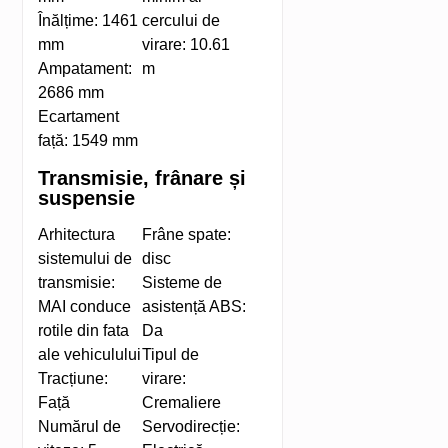
Înălțime:
1461
cercului de
mm
virare:
10.61
Ampatament:
m
2686 mm
Ecartament
față:
1549 mm
Transmisie, frânare și
suspensie
Arhitectura
Frâne spate:
sistemului de
disc
transmisie:
Sisteme de
MAI conduce
asistență ABS:
rotile din fata
Da
ale vehiculului
Tipul de
Tracțiune:
virare:
Față
Cremaliere
Numărul de
Servodirecție: