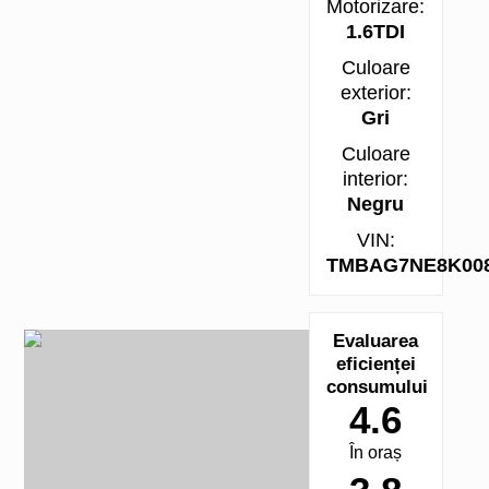
Motorizare:
1.6TDI
Culoare
exterior:
Gri
Culoare
interior:
Negru
VIN:
TMBAG7NE8K008
Evaluarea
eficienței
consumului
4.6
În oraș