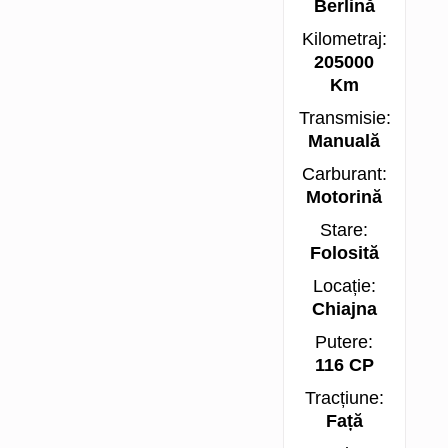
Berlină
Kilometraj:
205000
Km
Transmisie:
Manuală
Carburant:
Motorină
Stare:
Folosită
Locație:
Chiajna
Putere:
116 CP
Tracțiune:
Față