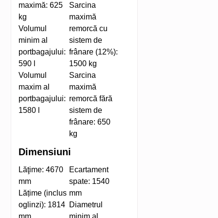
maximă:
625
Sarcina
kg
maximă
Volumul
remorcă cu
minim al
sistem de
portbagajului:
frânare (12%):
590 l
1500 kg
Volumul
Sarcina
maxim al
maximă
portbagajului:
remorcă fără
1580 l
sistem de
frânare:
650
kg
Dimensiuni
Lăţime:
4670
Ecartament
mm
spate:
1540
Lățime (inclus
mm
oglinzi):
1814
Diametrul
mm
minim al