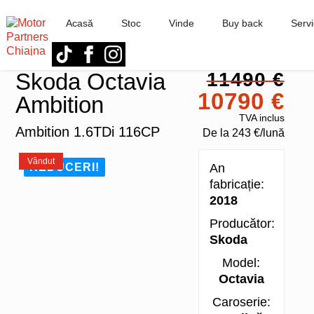
Acasă
Stoc
Vinde
Buy back
Servi
Skoda Octavia
11490 €
10790 €
Ambition
TVA inclus
Ambition 1.6TDi 116CP
De la
243 €/lună
Vândut
REDUCERI!
An
fabricație:
2018
Producător:
Skoda
Model:
Octavia
Caroserie: