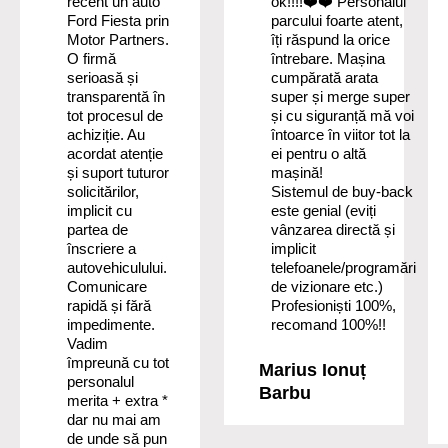
recent un auto
ok!!!!❤️❤️ Personalul
Ford Fiesta prin
parcului foarte atent,
Motor Partners.
îți răspund la orice
O firmă
întrebare. Mașina
serioasă și
cumpărată arata
transparentă în
super și merge super
tot procesul de
și cu siguranță mă voi
achiziție. Au
întoarce în viitor tot la
acordat atenție
ei pentru o altă
și suport tuturor
mașină!
solicitărilor,
Sistemul de buy-back
implicit cu
este genial (eviți
partea de
vânzarea directă și
înscriere a
implicit
autovehiculului.
telefoanele/programări
Comunicare
de vizionare etc.)
rapidă și fără
Profesioniști 100%,
impedimente.
recomand 100%!!
Vadim
împreună cu tot
Marius Ionuț
personalul
Barbu
merita + extra *
dar nu mai am
de unde să pun