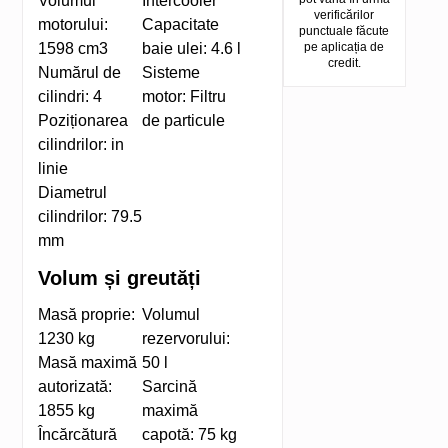
Volumul
Intercooler
verificărilor
motorului:
Capacitate
punctuale făcute
1598 cm3
baie ulei:
4.6 l
pe aplicația de
credit.
Numărul de
Sisteme
cilindri:
4
motor:
Filtru
Poziționarea
de particule
cilindrilor:
in
linie
Diametrul
cilindrilor:
79.5
mm
Volum și greutăți
Masă proprie:
Volumul
1230 kg
rezervorului:
Masă maximă
50 l
autorizată:
Sarcină
1855 kg
maximă
Încărcătură
capotă:
75 kg