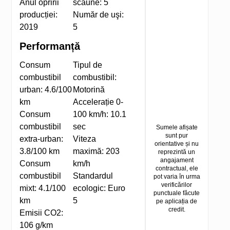
Anul opririi
scaune:
5
producției:
Număr de uşi:
2019
5
Performanță
Consum
Tipul de
combustibil
combustibil:
urban:
4.6/100
Motorină
km
Accelerație 0-
Consum
100 km/h:
10.1
combustibil
sec
Sumele afișate
sunt pur
extra-urban:
Viteza
orientative și nu
3.8/100 km
maximă:
203
reprezintă un
angajament
Consum
km/h
contractual, ele
combustibil
Standardul
pot varia în urma
verificărilor
mixt:
4.1/100
ecologic:
Euro
punctuale făcute
km
5
pe aplicația de
credit.
Emisii CO2:
106 g/km