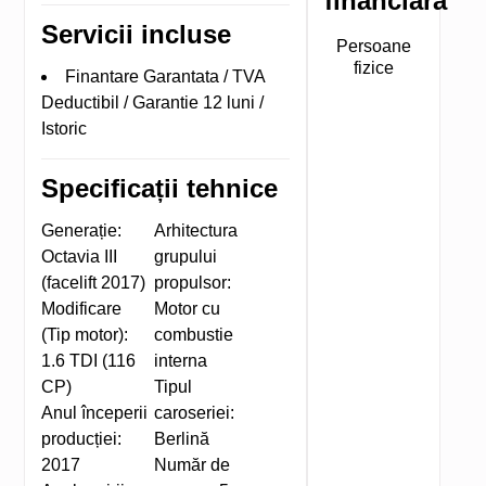
financiară
Servicii incluse
Persoane
fizice
Finantare Garantata / TVA
Deductibil / Garantie 12 luni /
Istoric
Specificații tehnice
Generație:
Arhitectura
Octavia III
grupului
(facelift 2017)
propulsor:
Modificare
Motor cu
(Tip motor):
combustie
1.6 TDI (116
interna
CP)
Tipul
Anul începerii
caroseriei:
producției:
Berlină
2017
Număr de