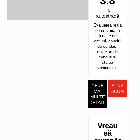
3.8
Pe
autostradă
Evaluarea reală
poate varia în
funcție de
opțiuni, condiții
de condus,
obiceiuri de
condus și
starea
vehiculului.
CERE
SUNĂ
MAI
ACUM
MULTE
DETALII
Vreau
să