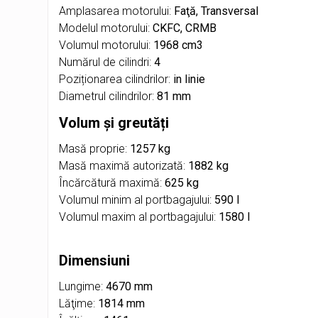
Amplasarea motorului:
Faţă, Transversal
Modelul motorului:
CKFC, CRMB
Volumul motorului:
1968 cm3
Numărul de cilindri:
4
Poziționarea cilindrilor:
in linie
Diametrul cilindrilor:
81 mm
Volum și greutăți
Masă proprie:
1257 kg
Masă maximă autorizată:
1882 kg
Încărcătură maximă:
625 kg
Volumul minim al portbagajului:
590 l
Volumul maxim al portbagajului:
1580 l
Dimensiuni
Lungime:
4670 mm
Lăţime:
1814 mm