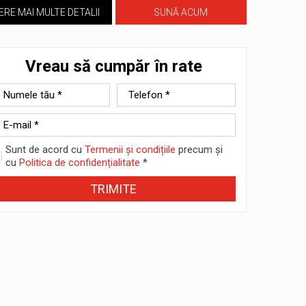
ERE MAI MULTE DETALII
SUNĂ ACUM
Vreau să cumpăr în rate
ume
Telefon
*
-
ail
Sunt de acord cu
Termenii și condițiile
precum și
cu
Politica de confidențialitate
*
TRIMITE