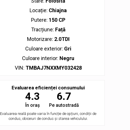
Stare:
Folosită
Locație:
Chiajna
Putere:
150 CP
Tracțiune:
Față
Motorizare:
2.0TDI
Culoare exterior:
Gri
Culoare interior:
Negru
VIN:
TMBAJ7NXXMY032428
Evaluarea eficienței consumului
4.3
6.7
În oraș
Pe autostradă
Evaluarea reală poate varia în funcție de opțiuni, condiții de
condus, obiceiuri de condus și starea vehiculului.