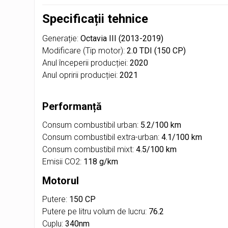
Specificații tehnice
Generație:
Octavia III (2013-2019)
Modificare (Tip motor):
2.0 TDI (150 CP)
Anul începerii producției:
2020
Anul opririi producției:
2021
Performanță
Consum combustibil urban:
5.2/100 km
Consum combustibil extra-urban:
4.1/100 km
Consum combustibil mixt:
4.5/100 km
Emisii CO2:
118 g/km
Motorul
Putere:
150 CP
Putere pe litru volum de lucru:
76.2
Cuplu:
340nm