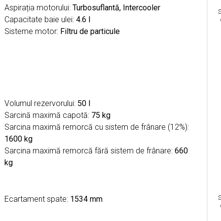
Aspirația motorului:
Turbosuflantă, Intercooler
S
Capacitate baie ulei:
4.6 l
Sisteme motor:
Filtru de particule
Volumul rezervorului:
50 l
Sarcină maximă capotă:
75 kg
Sarcina maximă remorcă cu sistem de frânare (12%):
1600 kg
Sarcina maximă remorcă fără sistem de frânare:
660
kg
Ecartament spate:
1534 mm
S