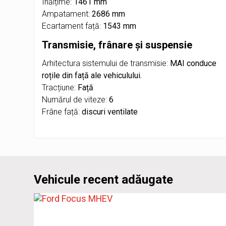
Înălțime:
1461 mm
Ampatament:
2686 mm
Ecartament față:
1543 mm
Transmisie, frânare și suspensie
Arhitectura sistemului de transmisie:
MAI conduce
roțile din față ale vehiculului.
Tracțiune:
Față
Numărul de viteze:
6
Frâne față:
discuri ventilate
Vehicule recent adăugate