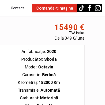
Comandă-ți mașina
i
Contact
15490 €
TVA inclus
De la
349 €/lună
An fabricație:
2020
Producător:
Skoda
Model:
Octavia
Caroserie:
Berlină
Kilometraj:
182000 Km
Transmisie:
Automată
Carburant:
Motorină