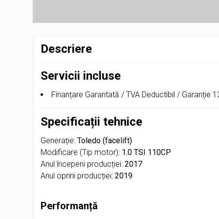
Descriere
Servicii incluse
Finanțare Garantată / TVA Deductibil / Garanție 12 
Specificații tehnice
Generație:
Toledo (facelift)
Modificare (Tip motor):
1.0 TSI 110CP
Anul începerii producției:
2017
Anul opririi producției:
2019
Performanță