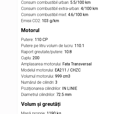
Consum combustibil urban:
5.5/100 km
Consum combustibil extra-urban:
4/100 km
Consum combustibil mixt:
4.6/100 km
Emisii CO2:
103 g/km
Motorul
Putere:
110 CP
Putere pe litru volum de lucru:
110.1
Raport greutate/putere:
10.8
Cuplu:
200
Amplasarea motorului:
Fata Transversal
Modelul motorului:
EA211 / CHZC
Volumul motorului:
999 cm3
Numărul de cilindri:
3
Poziționarea cilindrilor:
IN LINIE
Diametrul cilindrilor:
72.5 mm
Volum și greutăți
Masă proprie:
1190 kg