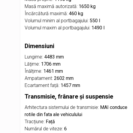
Masă maximă autorizată:
1650 kg
Încărcătură maximă:
460 kg
Volumul minim al portbagajului:
550 l
Volumul maxim al portbagajului:
1490 l
Dimensiuni
Lungime:
4483 mm
Lăţime:
1706 mm
Înălțime:
1461 mm
Ampatament:
2602 mm
Ecartament față:
1457 mm
Transmisie, frânare și suspensie
Arhitectura sistemului de transmisie:
MAI conduce
rotile din fata ale vehiculului
Tracțiune:
Față
Numărul de viteze:
6