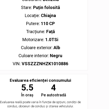
Stare:
Puțin folosită
Locație:
Chiajna
Putere:
110 CP
Tracțiune:
Față
Motorizare:
1.0TSi
Culoare exterior:
Alb
Culoare interior:
Negru
VIN:
VSSZZZNHZK1010886
Evaluarea eficienței consumului
5.5
4
În oraș
Pe autostradă
Evaluarea reală poate varia în funcție de opțiuni, condiții de
condus, obiceiuri de condus și starea vehiculului.