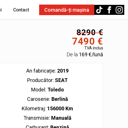
Comandă-ți mașina
i
Contact
8290 €
7490 €
TVA inclus
De la
169 €/lună
An fabricație:
2019
Producător:
SEAT
Model:
Toledo
Caroserie:
Berlină
Kilometraj:
156000 Km
Transmisie:
Manuală
Carburant:
Benzină