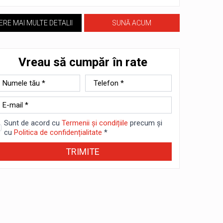
ERE MAI MULTE DETALII
SUNĂ ACUM
Vreau să cumpăr în rate
ume
Telefon
*
-
ail
Sunt de acord cu
Termenii și condițiile
precum și
cu
Politica de confidențialitate
*
TRIMITE