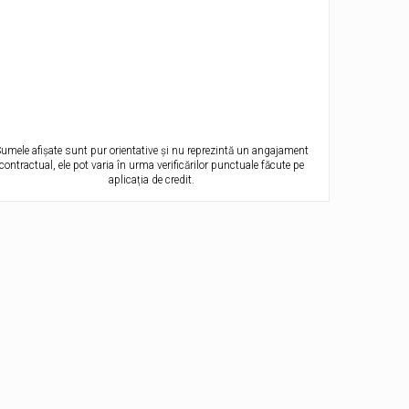
umele afișate sunt pur orientative și nu reprezintă un angajament
contractual, ele pot varia în urma verificărilor punctuale făcute pe
aplicația de credit.