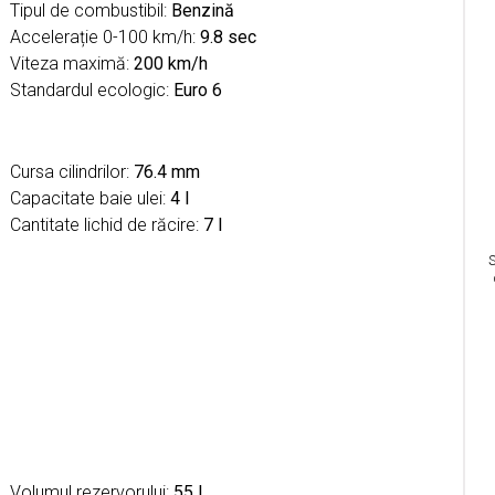
Tipul de combustibil:
Benzină
Accelerație 0-100 km/h:
9.8 sec
Viteza maximă:
200 km/h
Standardul ecologic:
Euro 6
Cursa cilindrilor:
76.4 mm
Capacitate baie ulei:
4 l
Cantitate lichid de răcire:
7 l
S
Volumul rezervorului:
55 l