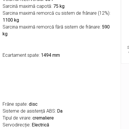
Sarcină maximă capotă:
75 kg
Sarcina maximă remorcă cu sistem de frânare (12%):
1100 kg
Sarcina maximă remorcă fără sistem de frânare:
590
kg
S
Ecartament spate:
1494 mm
Frâne spate:
disc
Sisteme de asistență ABS:
Da
Tipul de virare:
cremaliere
Servodirecție:
Electrică