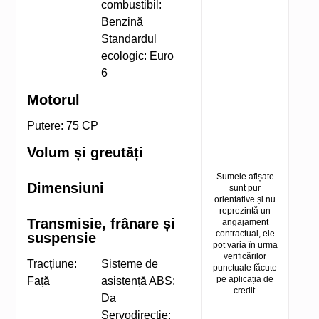
combustibil:
Benzină
Standardul
ecologic:
Euro
6
Motorul
Putere:
75 CP
Volum și greutăți
Sumele afișate
Dimensiuni
sunt pur
orientative și nu
reprezintă un
Transmisie, frânare și
angajament
contractual, ele
suspensie
pot varia în urma
verificărilor
Tracțiune:
Sisteme de
punctuale făcute
pe aplicația de
Față
asistență ABS:
credit.
Da
Servodirecție: