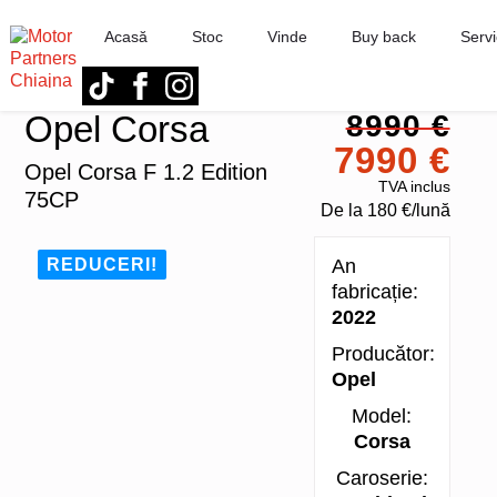
Acasă
Stoc
Vinde
Buy back
Servi
Opel Corsa
8990 €
7990 €
Opel Corsa F 1.2 Edition
TVA inclus
75CP
De la
180 €/lună
REDUCERI!
An
fabricație:
2022
Producător:
Opel
Model:
Corsa
Caroserie: