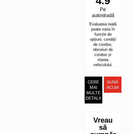
4.9
Pe
autostradă
Evaluarea reală
poate varia în
funcție de
opțiuni, condiții
de condus,
obiceiuri de
condus și
starea
vehiculului.
CERE
SUNĂ
MAI
ACUM
MULTE
DETALII
Vreau
să