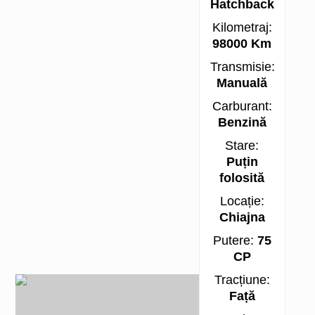
Hatchback
Kilometraj:
98000 Km
Transmisie:
Manuală
Carburant:
Benzină
Stare:
Puțin
folosită
Locație:
Chiajna
Putere:
75
CP
Tracțiune:
Față