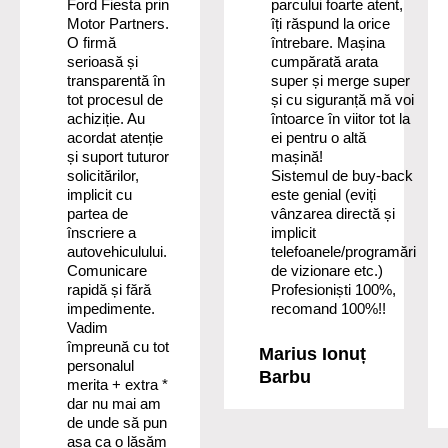
Ford Fiesta prin
parcului foarte atent,
Motor Partners.
îți răspund la orice
O firmă
întrebare. Mașina
serioasă și
cumpărată arata
transparentă în
super și merge super
tot procesul de
și cu siguranță mă voi
achiziție. Au
întoarce în viitor tot la
acordat atenție
ei pentru o altă
și suport tuturor
mașină!
solicitărilor,
Sistemul de buy-back
implicit cu
este genial (eviți
partea de
vânzarea directă și
înscriere a
implicit
autovehiculului.
telefoanele/programări
Comunicare
de vizionare etc.)
rapidă și fără
Profesioniști 100%,
impedimente.
recomand 100%!!
Vadim
împreună cu tot
Marius Ionuț
personalul
Barbu
merita + extra *
dar nu mai am
de unde să pun
asa ca o lăsăm