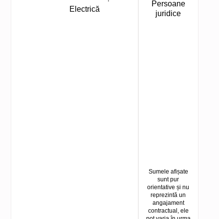
Persoane
Electrică
juridice
Sumele afișate
sunt pur
orientative și nu
reprezintă un
angajament
contractual, ele
pot varia în urma