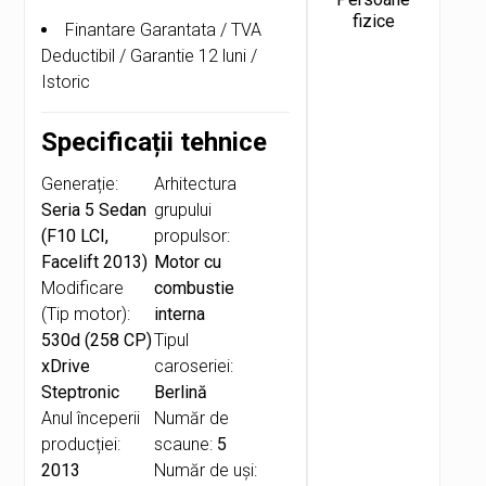
fizice
Finantare Garantata / TVA
Deductibil / Garantie 12 luni /
Istoric
Specificații tehnice
Generație:
Arhitectura
Seria 5 Sedan
grupului
(F10 LCI,
propulsor:
Facelift 2013)
Motor cu
Modificare
combustie
(Tip motor):
interna
530d (258 CP)
Tipul
xDrive
caroseriei:
Steptronic
Berlină
Anul începerii
Număr de
producției:
scaune:
5
2013
Număr de uşi: