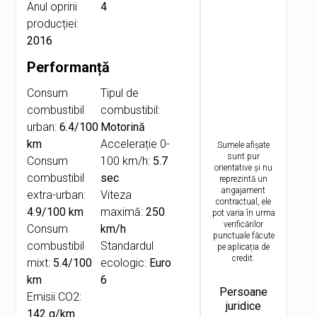
Anul opririi
4
producției:
2016
Performanță
Consum
Tipul de
combustibil
combustibil:
urban:
6.4/100
Motorină
km
Accelerație 0-
Sumele afișate
sunt pur
Consum
100 km/h:
5.7
orientative și nu
combustibil
sec
reprezintă un
angajament
extra-urban:
Viteza
contractual, ele
4.9/100 km
maximă:
250
pot varia în urma
verificărilor
Consum
km/h
punctuale făcute
combustibil
Standardul
pe aplicația de
credit.
mixt:
5.4/100
ecologic:
Euro
km
6
Persoane
Emisii CO2:
juridice
142 g/km