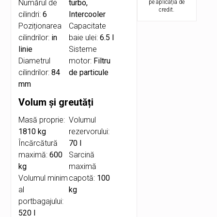
Numărul de
turbo,
pe aplicația de
credit.
cilindri:
6
Intercooler
Poziționarea
Capacitate
cilindrilor:
in
baie ulei:
6.5 l
linie
Sisteme
Diametrul
motor:
Filtru
cilindrilor:
84
de particule
mm
Volum și greutăți
Masă proprie:
Volumul
1810 kg
rezervorului:
Încărcătură
70 l
maximă:
600
Sarcină
kg
maximă
Volumul minim
capotă:
100
al
kg
portbagajului:
520 l