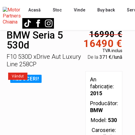
Acasă
Stoc
Vinde
Buy back
Serv
BMW Seria 5
16990 €
16490 €
530d
TVA inclus
F10 530D xDrive Aut Luxury
De la
371 €/lună
Line 258CP
Vândut
REDUCERI!
An
fabricație:
2015
Producător:
BMW
Model:
530
Caroserie: