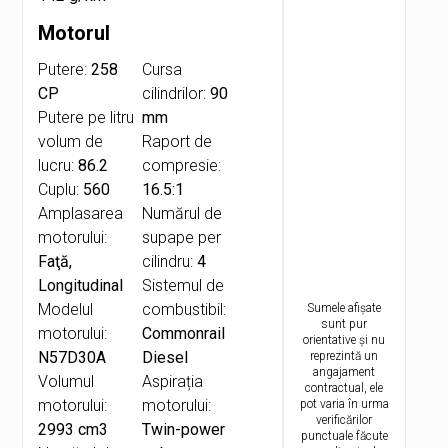
Motorul
Putere:
258
Cursa
CP
cilindrilor:
90
Putere pe litru
mm
volum de
Raport de
lucru:
86.2
compresie:
Cuplu:
560
16.5:1
Amplasarea
Numărul de
motorului:
supape per
Faţă,
cilindru:
4
Longitudinal
Sistemul de
Modelul
combustibil:
Sumele afișate
sunt pur
motorului:
Commonrail
orientative și nu
N57D30A
Diesel
reprezintă un
angajament
Volumul
Aspirația
contractual, ele
motorului:
motorului:
pot varia în urma
verificărilor
2993 cm3
Twin-power
punctuale făcute