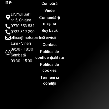
ne
Cumpără
Vinde
Drumul Gării
Comandă-ți
nr. 5, Chiajna
mașina
0770 553 532
Buy back
0722 817 290
office@motorpartners.ro
Servicii
Luni - Vineri
Contact
09:30 - 18:30
Politica de
Sâmbătă
confidențialitate
09:30 -15:00
Politica de
cookies
Termeni și
condiții