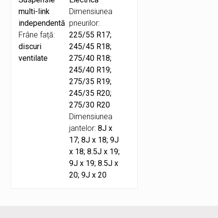
multi-link
Dimensiunea
independentă
pneurilor:
Frâne față:
225/55 R17;
discuri
245/45 R18;
ventilate
275/40 R18;
245/40 R19;
275/35 R19;
245/35 R20;
275/30 R20
Dimensiunea
jantelor:
8J x
17; 8J x 18; 9J
x 18; 8.5J x 19;
9J x 19; 8.5J x
20; 9J x 20