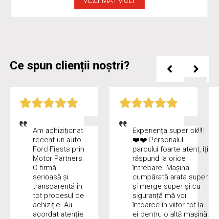
VEZI MAI MULT
Ce spun clienții noștri?
Am achiziționat
Experiența super ok!!!!
recent un auto
❤️❤️ Personalul
Ford Fiesta prin
parcului foarte atent, îți
Motor Partners.
răspund la orice
O firmă
întrebare. Mașina
serioasă și
cumpărată arata super
transparentă în
și merge super și cu
tot procesul de
siguranță mă voi
achiziție. Au
întoarce în viitor tot la
acordat atenție
ei pentru o altă mașină!