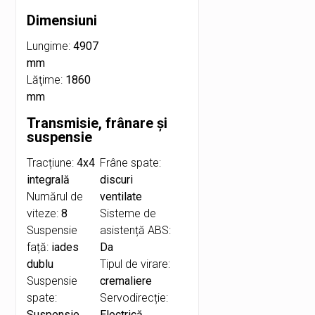
Dimensiuni
Lungime:
4907
mm
Lăţime:
1860
mm
Transmisie, frânare și
suspensie
Tracțiune:
4x4
Frâne spate:
integrală
discuri
Numărul de
ventilate
viteze:
8
Sisteme de
Suspensie
asistență ABS:
față:
iades
Da
dublu
Tipul de virare:
Suspensie
cremaliere
spate:
Servodirecție:
Suspensie
Electrică