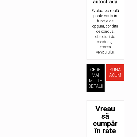
autostradă
Evaluarea reală
poate varia în
funcție de
opțiuni, condiții
de condus,
obiceiuri de
condus și
starea
vehiculului.
CERE
SUNĂ
MAI
ACUM
MULTE
DETALII
Vreau
să
cumpăr
în rate