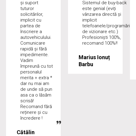
și suport
Sistemul de buy-back
tuturor
este genial (eviți
solicitărilor,
vânzarea directă și
implicit cu
implicit
partea de
telefoanele/programări
înscriere a
de vizionare etc.)
autovehiculului.
Profesioniști 100%,
Comunicare
recomand 100%!!
rapidă și fără
impedimente.
Marius Ionuț
Vadim
Barbu
împreună cu tot
personalul
merita + extra *
dar nu mai am
de unde să pun
asa ca o lăsăm
scrisă!
Recomand fără
reținere și cu
încredere !
Cătălin