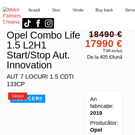
Acasă
Stoc
Vinde
Buy back
Servi
Opel Combo Life
18490 €
17990 €
1.5 L2H1
TVA inclus
Start/Stop Aut.
De la
405 €/lună
Innovation
AUT 7 LOCURI 1.5 CDTI
133CP
Vândut
REDUCERI!
An
fabricație:
2019
Producător:
Opel