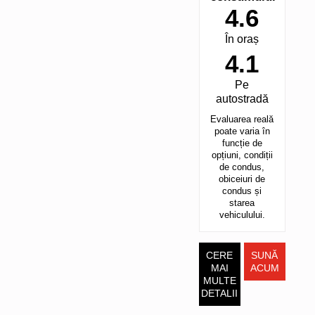
4.6
În oraș
4.1
Pe
autostradă
Evaluarea reală
poate varia în
funcție de
opțiuni, condiții
de condus,
obiceiuri de
condus și
starea
vehiculului.
CERE
SUNĂ
MAI
ACUM
MULTE
DETALII