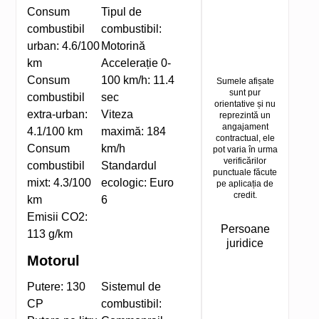
Consum
Tipul de
combustibil
combustibil:
urban:
4.6/100
Motorină
km
Accelerație 0-
Consum
100 km/h:
11.4
Sumele afișate
sunt pur
combustibil
sec
orientative și nu
extra-urban:
Viteza
reprezintă un
angajament
4.1/100 km
maximă:
184
contractual, ele
Consum
km/h
pot varia în urma
verificărilor
combustibil
Standardul
punctuale făcute
mixt:
4.3/100
ecologic:
Euro
pe aplicația de
credit.
km
6
Emisii CO2:
Persoane
113 g/km
juridice
Motorul
Putere:
130
Sistemul de
CP
combustibil: