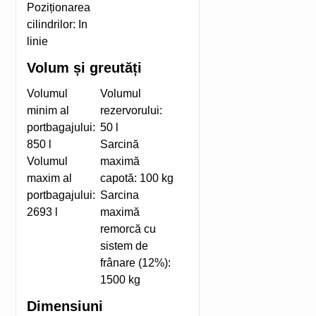
Poziționarea
cilindrilor:
In
linie
Volum și greutăți
Volumul
Volumul
minim al
rezervorului:
portbagajului:
50 l
850 l
Sarcină
Volumul
maximă
maxim al
capotă:
100 kg
portbagajului:
Sarcina
2693 l
maximă
remorcă cu
sistem de
frânare (12%):
1500 kg
Dimensiuni