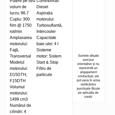
Putere pe litru
Commonrail
volum de
Diesel
lucru:
86.7
Aspirația
Cuplu:
300
motorului:
Nm @ 1750
Turbosuflantă,
rot/min
Intercooler
Amplasarea
Capacitate
motorului:
baie ulei:
4 l
Faţă,
Sisteme
Transversal
motor:
Sistem
Sumele afișate
sunt pur
Modelul
Start & Stop
orientative și nu
motorului:
Filtru de
reprezintă un
angajament
D15DTH,
particule
contractual, ele
F15DTH
pot varia în urma
verificărilor
Volumul
punctuale făcute
motorului:
pe aplicația de
credit.
1499 cm3
Numărul de
cilindri:
4