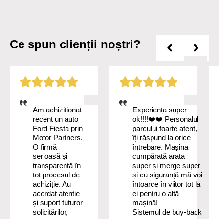
Ce spun clienții noștri?
Am achiziționat
Experiența super
recent un auto
ok!!!!❤️❤️ Personalul
Ford Fiesta prin
parcului foarte atent,
Motor Partners.
îți răspund la orice
O firmă
întrebare. Mașina
serioasă și
cumpărată arata
transparentă în
super și merge super
tot procesul de
și cu siguranță mă voi
achiziție. Au
întoarce în viitor tot la
acordat atenție
ei pentru o altă
și suport tuturor
mașină!
solicitărilor,
Sistemul de buy-back