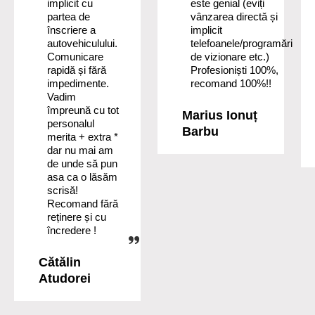
implicit cu
este genial (eviți
partea de
vânzarea directă și
înscriere a
implicit
autovehiculului.
telefoanele/programări
Comunicare
de vizionare etc.)
rapidă și fără
Profesioniști 100%,
impedimente.
recomand 100%!!
Vadim
împreună cu tot
Marius Ionuț
personalul
Barbu
merita + extra *
dar nu mai am
de unde să pun
asa ca o lăsăm
scrisă!
Recomand fără
reținere și cu
încredere !
Cătălin
Atudorei