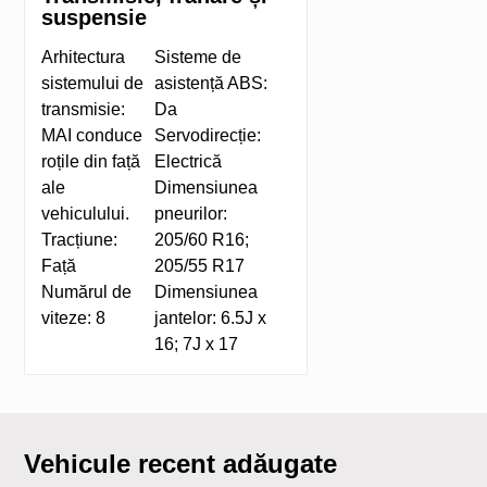
suspensie
Arhitectura
Sisteme de
sistemului de
asistență ABS:
transmisie:
Da
MAI conduce
Servodirecție:
roțile din față
Electrică
ale
Dimensiunea
vehiculului.
pneurilor:
Tracțiune:
205/60 R16;
Față
205/55 R17
Numărul de
Dimensiunea
viteze:
8
jantelor:
6.5J x
16; 7J x 17
Vehicule recent adăugate