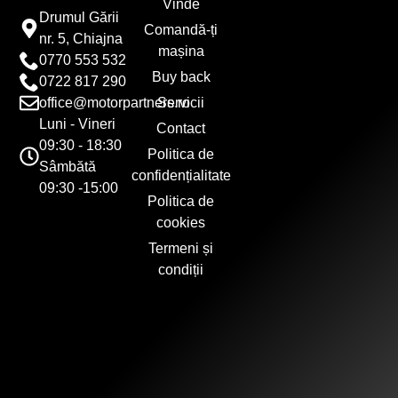
Vinde
Drumul Gării
Comandă-ți
nr. 5, Chiajna
mașina
0770 553 532
Buy back
0722 817 290
office@motorpartners.ro
Servicii
Luni - Vineri
Contact
09:30 - 18:30
Politica de
Sâmbătă
confidențialitate
09:30 -15:00
Politica de
cookies
Termeni și
condiții