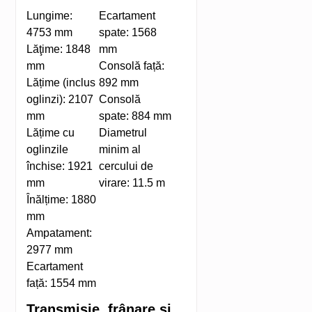
Lungime:
Ecartament
4753 mm
spate:
1568
Lăţime:
1848
mm
mm
Consolă față:
Lățime (inclus
892 mm
oglinzi):
2107
Consolă
mm
spate:
884 mm
Lățime cu
Diametrul
oglinzile
minim al
închise:
1921
cercului de
mm
virare:
11.5 m
Înălțime:
1880
mm
Ampatament:
2977 mm
Ecartament
față:
1554 mm
Transmisie, frânare și