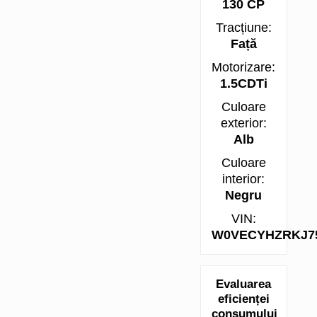
130 CP
Tracțiune:
Față
Motorizare:
1.5CDTi
Culoare
exterior:
Alb
Culoare
interior:
Negru
VIN:
W0VECYHZRKJ7
Evaluarea
eficienței
consumului