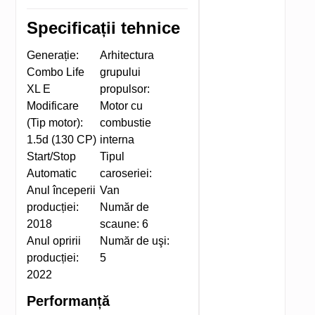
Specificații tehnice
Generație:
Arhitectura
Combo Life
grupului
XL E
propulsor:
Modificare
Motor cu
(Tip motor):
combustie
1.5d (130 CP)
interna
Start/Stop
Tipul
Automatic
caroseriei:
Anul începerii
Van
producției:
Număr de
2018
scaune:
6
Anul opririi
Număr de uşi:
producției:
5
2022
Performanță